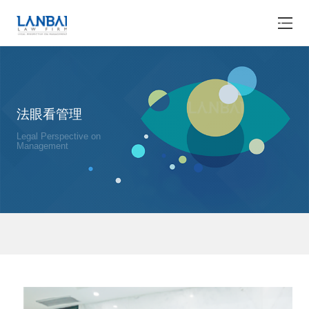
法眼看管理
Legal Perspective on
Management